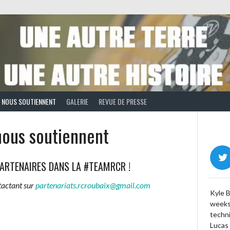
S NOUS SOUTIENNENT
GALERIE
REVUE DE PRESSE
nous soutiennent
PARTENAIRES DANS LA #TEAMRCR !
tactant sur
partenariats.rcroubaix@gmail.com
Kyle 
weeks 
techn
Lucas 