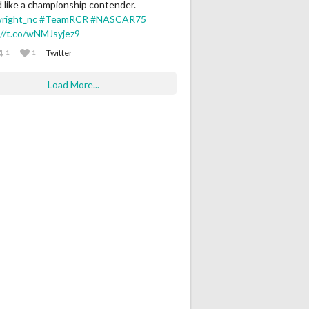
 like a championship contender.
right_nc
#TeamRCR
#NASCAR75
://t.co/wNMJsyjez9
Twitter
1
1
Load More...