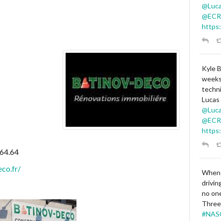
@Luca
@ECR
https
Kyle 
weeks 
techn
Lucas 
@Luca
@ECR
https
.64.64
co.fr/
When 
drivin
no one
Three
#NAS