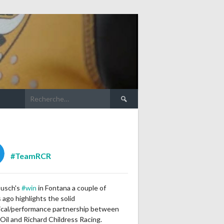
Rechercher :
#TeamRCR
Busch's
#win
in Fontana a couple of
ago highlights the solid
ical/performance partnership between
Oil and Richard Childress Racing.