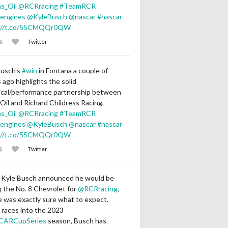
s_Oil
@RCRracing
#TeamRCR
engines
@KyleBusch
@nascar
#nascar
://t.co/55CMQQr0QW
Twitter
Busch's
#win
in Fontana a couple of
ago highlights the solid
ical/performance partnership between
Oil and Richard Childress Racing.
s_Oil
@RCRracing
#TeamRCR
engines
@KyleBusch
@nascar
#nascar
://t.co/55CMQQr0QW
Twitter
Kyle Busch announced he would be
g the No. 8 Chevrolet for
@RCRracing
,
 was exactly sure what to expect.
 races into the 2023
CARCupSeries
season, Busch has