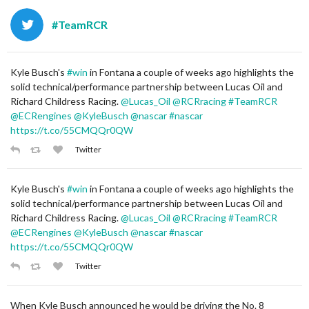
#TeamRCR
Kyle Busch's
#win
in Fontana a couple of weeks ago highlights the
solid technical/performance partnership between Lucas Oil and
Richard Childress Racing.
@Lucas_Oil
@RCRracing
#TeamRCR
@ECRengines
@KyleBusch
@nascar
#nascar
https://t.co/55CMQQr0QW
Twitter
Kyle Busch's
#win
in Fontana a couple of weeks ago highlights the
solid technical/performance partnership between Lucas Oil and
Richard Childress Racing.
@Lucas_Oil
@RCRracing
#TeamRCR
@ECRengines
@KyleBusch
@nascar
#nascar
https://t.co/55CMQQr0QW
Twitter
When Kyle Busch announced he would be driving the No. 8