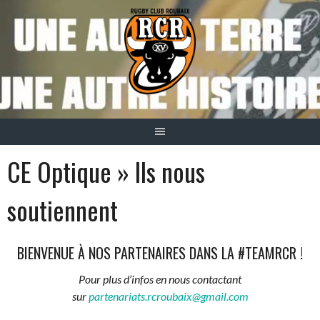
Aller
au
contenu
CE Optique » Ils nous
soutiennent
BIENVENUE À NOS PARTENAIRES DANS LA #TEAMRCR !
Pour plus d’infos en nous contactant
sur
partenariats.rcroubaix@gmail.com