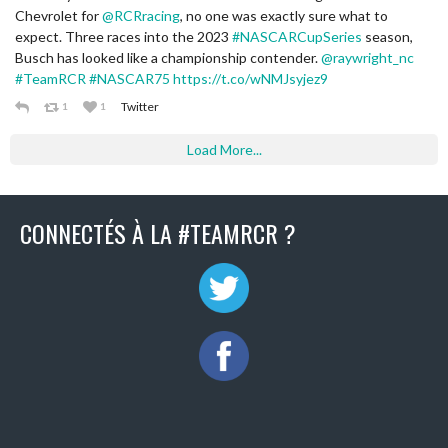
Chevrolet for
@RCRracing
, no one was exactly sure what to
expect. Three races into the 2023
#NASCARCupSeries
season,
Busch has looked like a championship contender.
@raywright_nc
#TeamRCR
#NASCAR75
https://t.co/wNMJsyjez9
Twitter
1
1
Load More...
CONNECTÉS À LA #TEAMRCR ?